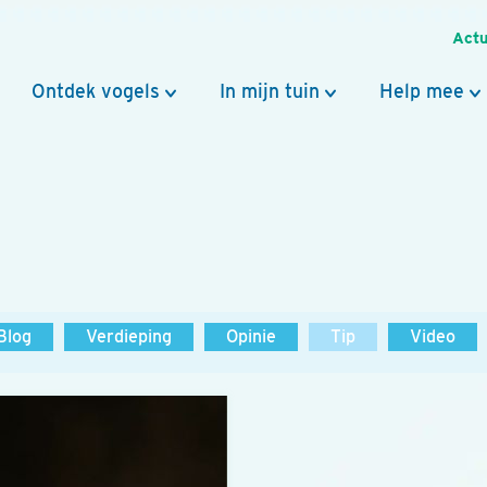
Actu
Ontdek vogels
In mijn tuin
Help mee
Blog
Verdieping
Opinie
Tip
Video