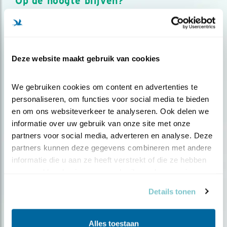
Op de hoogte blijven?
Meld je aan en ontvang nieuws, inspiratie, acties en tips
over vogels en activiteiten van Vogelbescherming.
AANMELDEN VOGELNIEUWS
Deze website maakt gebruik van cookies
Volg ons via social media
We gebruiken cookies om content en advertenties te 
personaliseren, om functies voor social media te bieden 
en om ons websiteverkeer te analyseren. Ook delen we 
informatie over uw gebruik van onze site met onze 
partners voor social media, adverteren en analyse. Deze 
partners kunnen deze gegevens combineren met andere 
informatie die u aan ze heeft verstrekt of die ze hebben 
verzameld op basis van uw gebruik van hun services.
Details tonen
Alles toestaan