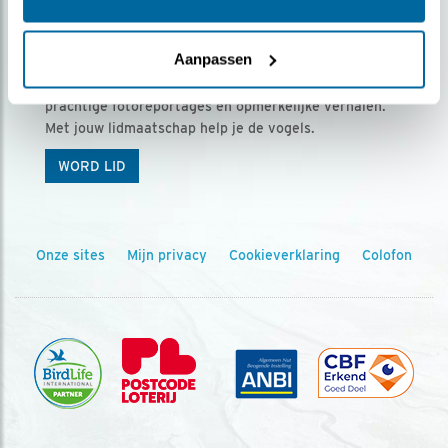
Ontvang 5 x Vogels voor € 36,00 per jaar
Aanpassen
Vogels is het tijdschrift voor onze leden, met
prachtige fotoreportages en opmerkelijke verhalen.
Met jouw lidmaatschap help je de vogels.
WORD LID
Onze sites
Mijn privacy
Cookieverklaring
Colofon