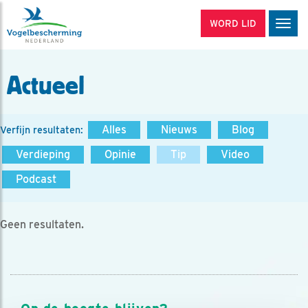
WORD LID
Men
Actueel
Alles
Nieuws
Blog
Verfijn resultaten:
Verdieping
Opinie
Tip
Video
Podcast
Geen resultaten.