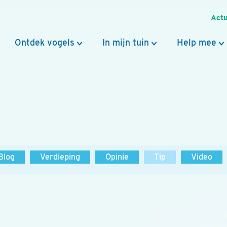
Actu
Ontdek vogels
In mijn tuin
Help mee
Blog
Verdieping
Opinie
Tip
Video