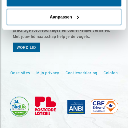
Ontvang 5 x Vogels voor € 36,00 per jaar
Aanpassen
Vogels is het tijdschrift voor onze leden, met
prachtige fotoreportages en opmerkelijke verhalen.
Met jouw lidmaatschap help je de vogels.
WORD LID
Onze sites
Mijn privacy
Cookieverklaring
Colofon