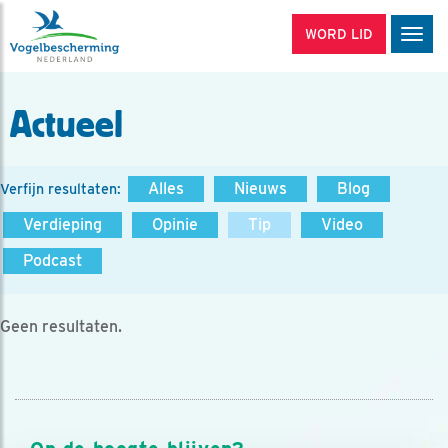
WORD LID
Men
Actueel
Alles
Nieuws
Blog
Verfijn resultaten:
Verdieping
Opinie
Tip
Video
Podcast
Geen resultaten.