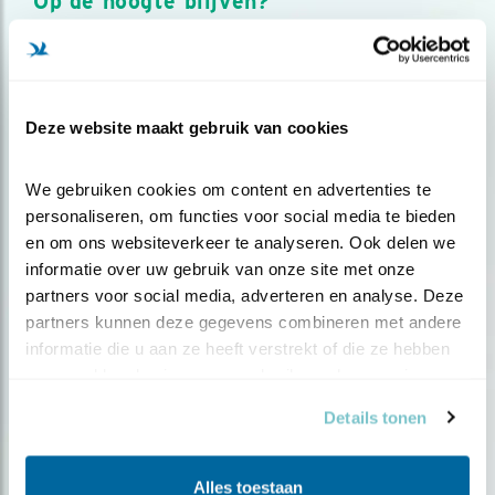
Op de hoogte blijven?
Meld je aan en ontvang nieuws, inspiratie, acties en tips
over vogels en activiteiten van Vogelbescherming.
AANMELDEN VOGELNIEUWS
Deze website maakt gebruik van cookies
Volg ons via social media
We gebruiken cookies om content en advertenties te 
personaliseren, om functies voor social media te bieden 
en om ons websiteverkeer te analyseren. Ook delen we 
informatie over uw gebruik van onze site met onze 
partners voor social media, adverteren en analyse. Deze 
partners kunnen deze gegevens combineren met andere 
informatie die u aan ze heeft verstrekt of die ze hebben 
verzameld op basis van uw gebruik van hun services.
Details tonen
Alles toestaan