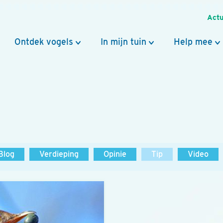
Actu
Ontdek vogels
In mijn tuin
Help mee
Blog
Verdieping
Opinie
Tip
Video