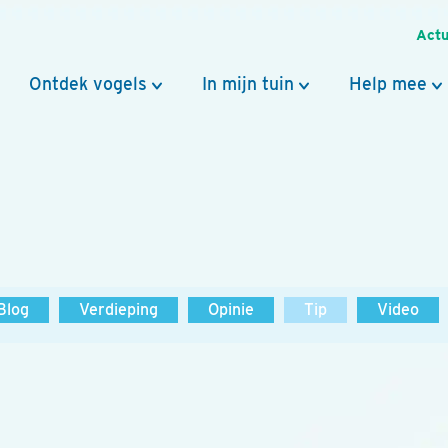
Actu
Ontdek vogels
In mijn tuin
Help mee
Blog
Verdieping
Opinie
Tip
Video