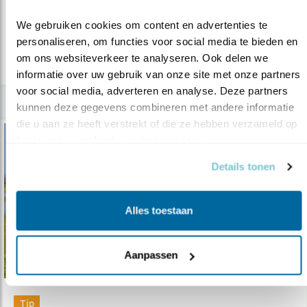
gemaakt door Kees Willemstein.
We gebruiken cookies om content en advertenties te 
personaliseren, om functies voor social media te bieden en 
om ons websiteverkeer te analyseren. Ook delen we 
lees meer
informatie over uw gebruik van onze site met onze partners 
voor social media, adverteren en analyse. Deze partners 
kunnen deze gegevens combineren met andere informatie 
die u aan ze heeft verstrekt of die ze hebben verzameld op 
basis van uw gebruik van hun services.
Details tonen
Alles toestaan
Aanpassen
Tip