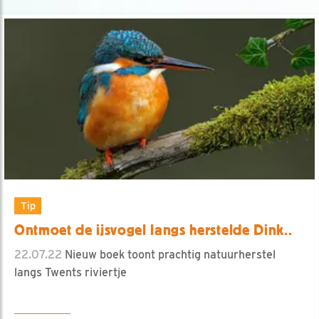
Tip
Ontmoet de ijsvogel langs herstelde Dink..
22.07.22
Nieuw boek toont prachtig natuurherstel
langs Twents riviertje