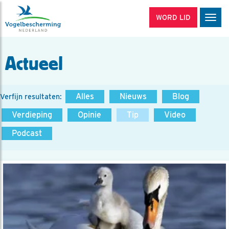
WORD LID
Men
Actueel
Alles
Nieuws
Blog
Verfijn resultaten:
Verdieping
Opinie
Tip
Video
Podcast