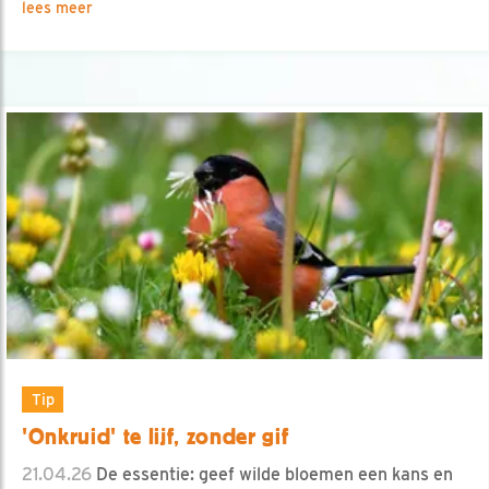
lees meer
Tip
'Onkruid' te lijf, zonder gif
21.04.26
De essentie: geef wilde bloemen een kans en