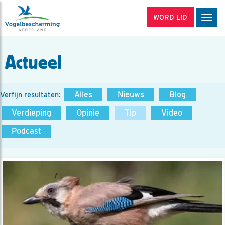
WORD LID
Men
Actueel
Alles
Nieuws
Blog
Verfijn resultaten:
Verdieping
Opinie
Tip
Video
Podcast