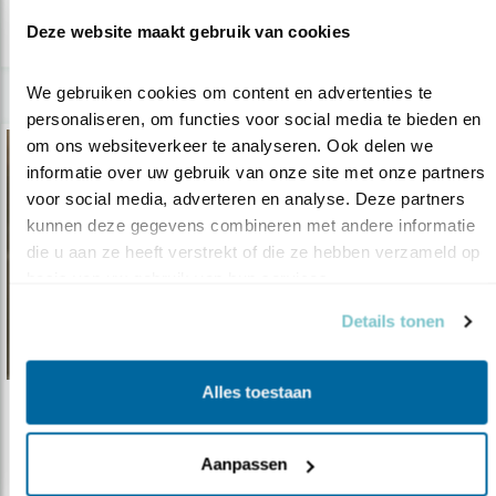
lees meer
Deze website maakt gebruik van cookies
We gebruiken cookies om content en advertenties te 
personaliseren, om functies voor social media te bieden en 
om ons websiteverkeer te analyseren. Ook delen we 
informatie over uw gebruik van onze site met onze partners 
voor social media, adverteren en analyse. Deze partners 
kunnen deze gegevens combineren met andere informatie 
die u aan ze heeft verstrekt of die ze hebben verzameld op 
basis van uw gebruik van hun services.
Details tonen
Alles toestaan
Tip
Hollandse natuur: blauwe reigers
Aanpassen