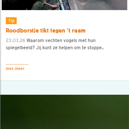
Tip
Roodborstje tikt tegen ’t raam
23.03.26
Waarom vechten vogels met hun
spiegelbeeld? Jij kunt ze helpen om te stoppe..
lees meer