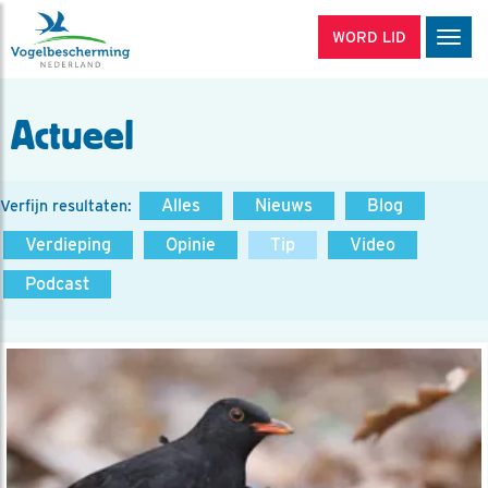
WORD LID
Men
Actueel
Alles
Nieuws
Blog
Verfijn resultaten:
Verdieping
Opinie
Tip
Video
Podcast