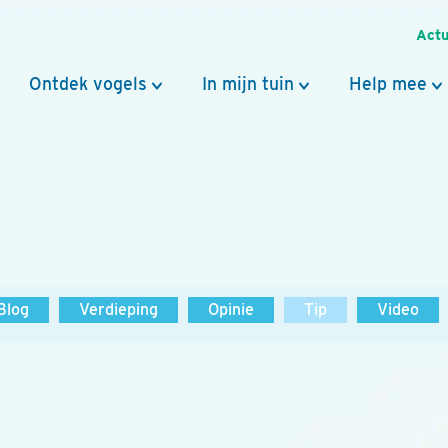
Actu
Ontdek vogels
In mijn tuin
Help mee
Blog
Verdieping
Opinie
Tip
Video