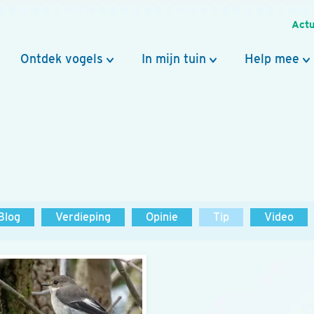
Actu
Ontdek vogels
In mijn tuin
Help mee
Blog
Verdieping
Opinie
Tip
Video