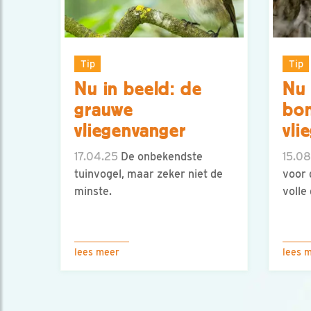
Tip
Tip
Nu in beeld: de
Nu 
grauwe
bo
vliegenvanger
vli
17.04.25
De onbekendste
15.08
tuinvogel, maar zeker niet de
voor 
minste.
volle
lees meer
lees 