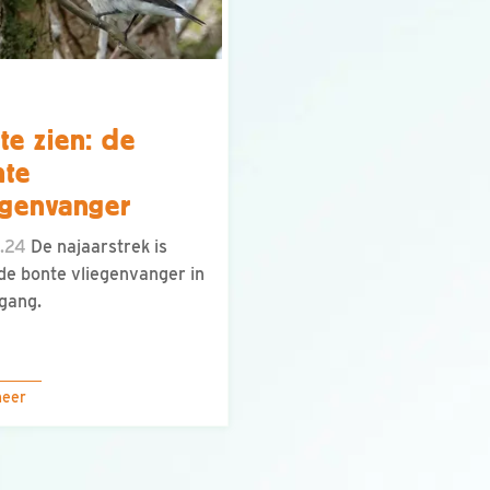
te zien: de
nte
egenvanger
.24
De najaarstrek is
de bonte vliegenvanger in
 gang.
meer