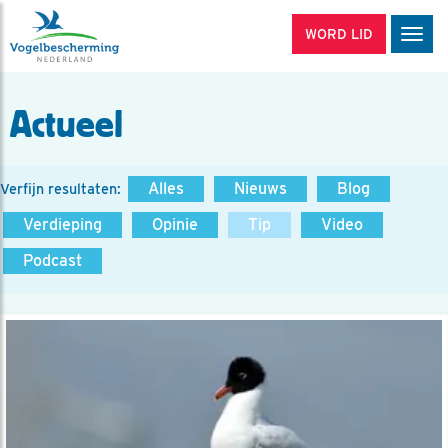
WORD LID
Men
Actueel
Alles
Nieuws
Blog
Verfijn resultaten:
Verdieping
Opinie
Tip
Video
Podcast