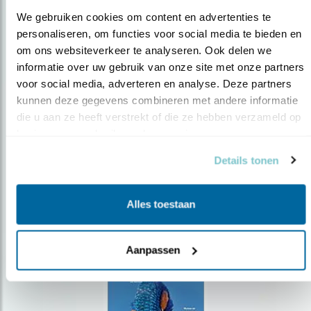
We gebruiken cookies om content en advertenties te 
personaliseren, om functies voor social media te bieden en 
om ons websiteverkeer te analyseren. Ook delen we 
Op de hoogte blijven?
informatie over uw gebruik van onze site met onze partners 
voor social media, adverteren en analyse. Deze partners 
Meld je aan en ontvang nieuws, inspiratie, acties en tips
over vogels en activiteiten van Vogelbescherming.
kunnen deze gegevens combineren met andere informatie 
die u aan ze heeft verstrekt of die ze hebben verzameld op 
AANMELDEN VOGELNIEUWS
basis van uw gebruik van hun services.
Details tonen
Volg ons via social media
Alles toestaan
Aanpassen