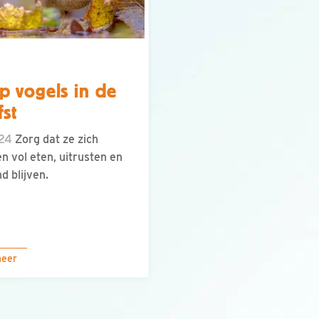
p vogels in de
fst
.24
Zorg dat ze zich
n vol eten, uitrusten en
d blijven.
meer