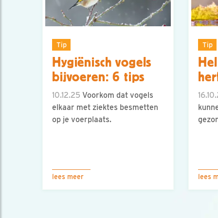
Tip
Tip
Hygiënisch vogels
Hel
bijvoeren: 6 tips
her
10.12.25
Voorkom dat vogels
16.10
elkaar met ziektes besmetten
kunne
op je voerplaats.
gezon
lees meer
lees 