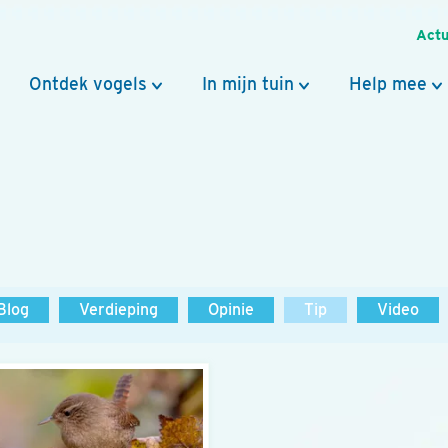
Actu
Ontdek vogels
In mijn tuin
Help mee
Blog
Verdieping
Opinie
Tip
Video