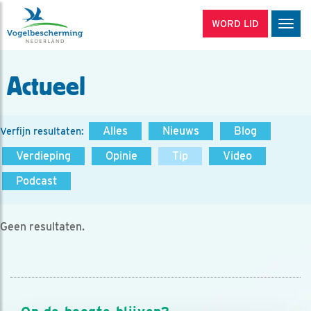
WORD LID
Men
Actueel
Alles
Nieuws
Blog
Verfijn resultaten:
Verdieping
Opinie
Tip
Video
Podcast
Geen resultaten.