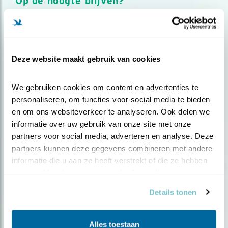
Op de hoogte blijven?
Meld je aan en ontvang nieuws, inspiratie, acties en tips
over vogels en activiteiten van Vogelbescherming.
AANMELDEN VOGELNIEUWS
Deze website maakt gebruik van cookies
Volg ons via social media
We gebruiken cookies om content en advertenties te 
personaliseren, om functies voor social media te bieden 
en om ons websiteverkeer te analyseren. Ook delen we 
informatie over uw gebruik van onze site met onze 
partners voor social media, adverteren en analyse. Deze 
partners kunnen deze gegevens combineren met andere 
informatie die u aan ze heeft verstrekt of die ze hebben 
verzameld op basis van uw gebruik van hun services.
Details tonen
Alles toestaan