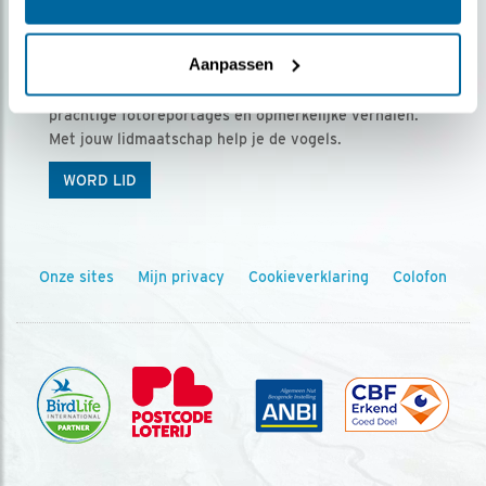
Ontvang 5 x Vogels voor € 36,00 per jaar
Aanpassen
Vogels is het tijdschrift voor onze leden, met
prachtige fotoreportages en opmerkelijke verhalen.
Met jouw lidmaatschap help je de vogels.
WORD LID
Onze sites
Mijn privacy
Cookieverklaring
Colofon