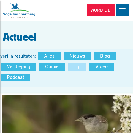
WORD LID
Men
Actueel
Alles
Nieuws
Blog
Verfijn resultaten:
Verdieping
Opinie
Tip
Video
Podcast