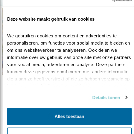
Deze website maakt gebruik van cookies
We gebruiken cookies om content en advertenties te 
personaliseren, om functies voor social media te bieden en 
om ons websiteverkeer te analyseren. Ook delen we 
informatie over uw gebruik van onze site met onze partners 
voor social media, adverteren en analyse. Deze partners 
kunnen deze gegevens combineren met andere informatie 
die u aan ze heeft verstrekt of die ze hebben verzameld op 
basis van uw gebruik van hun services.
Tip
5 Tips voor een mereltuin
Details tonen
19.01.22
Help jij de merel een handje? Tel mee en maak
een mereltuin.
Alles toestaan