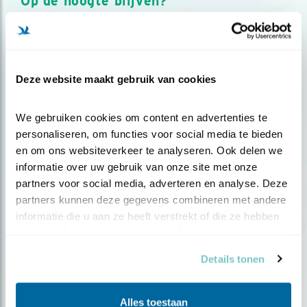
Op de hoogte blijven?
Meld je aan en ontvang nieuws, inspiratie, acties en tips
over vogels en activiteiten van Vogelbescherming.
AANMELDEN VOGELNIEUWS
Deze website maakt gebruik van cookies
Volg ons via social media
We gebruiken cookies om content en advertenties te 
personaliseren, om functies voor social media te bieden 
en om ons websiteverkeer te analyseren. Ook delen we 
informatie over uw gebruik van onze site met onze 
partners voor social media, adverteren en analyse. Deze 
partners kunnen deze gegevens combineren met andere 
informatie die u aan ze heeft verstrekt of die ze hebben 
verzameld op basis van uw gebruik van hun services.
Details tonen
Alles toestaan