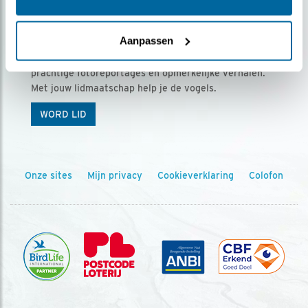
Ontvang 5 x Vogels voor € 36,00 per jaar
Aanpassen
Vogels is het tijdschrift voor onze leden, met
prachtige fotoreportages en opmerkelijke verhalen.
Met jouw lidmaatschap help je de vogels.
WORD LID
Onze sites
Mijn privacy
Cookieverklaring
Colofon