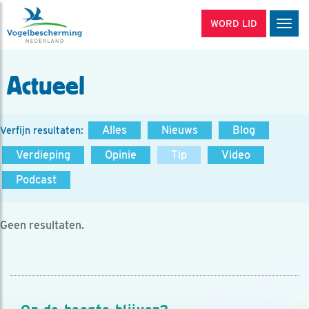
WORD LID
Men
Actueel
Alles
Nieuws
Blog
Verfijn resultaten:
Verdieping
Opinie
Tip
Video
Podcast
Geen resultaten.