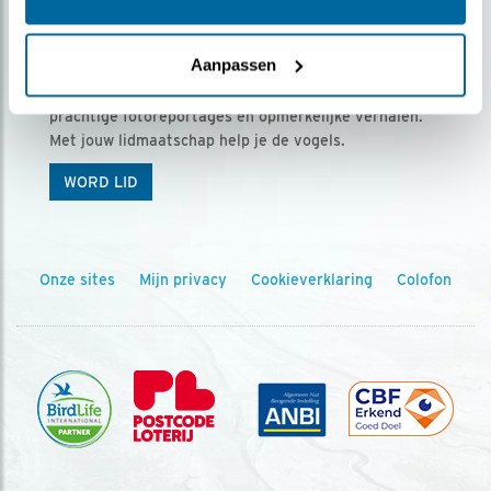
Ontvang 5 x Vogels voor € 36,00 per jaar
Aanpassen
Vogels is het tijdschrift voor onze leden, met
prachtige fotoreportages en opmerkelijke verhalen.
Met jouw lidmaatschap help je de vogels.
WORD LID
Onze sites
Mijn privacy
Cookieverklaring
Colofon