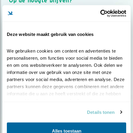
Op de hoogte blijven?
Meld je aan en ontvang nieuws, inspiratie, acties en tips
over vogels en activiteiten van Vogelbescherming.
AANMELDEN VOGELNIEUWS
Deze website maakt gebruik van cookies
Volg ons via social media
We gebruiken cookies om content en advertenties te 
personaliseren, om functies voor social media te bieden 
en om ons websiteverkeer te analyseren. Ook delen we 
informatie over uw gebruik van onze site met onze 
partners voor social media, adverteren en analyse. Deze 
partners kunnen deze gegevens combineren met andere 
informatie die u aan ze heeft verstrekt of die ze hebben 
verzameld op basis van uw gebruik van hun services.
Details tonen
Alles toestaan