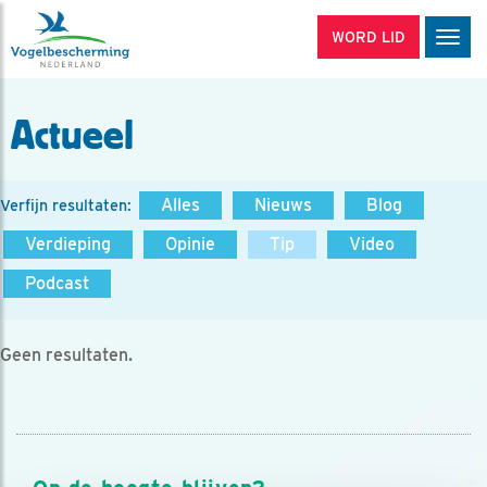
WORD LID
Men
Actueel
Alles
Nieuws
Blog
Verfijn resultaten:
Verdieping
Opinie
Tip
Video
Podcast
Geen resultaten.