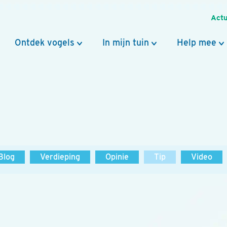
Actu
Ontdek vogels
In mijn tuin
Help mee
Blog
Verdieping
Opinie
Tip
Video