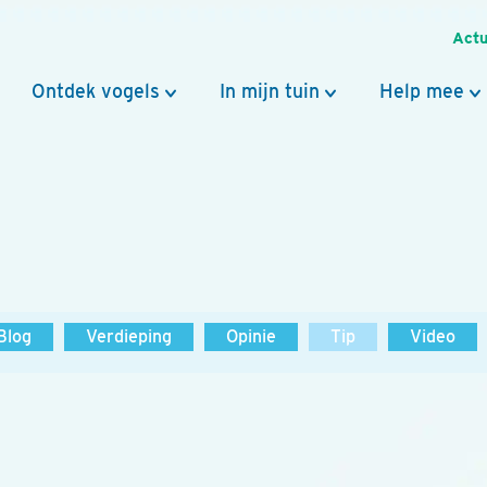
Actu
Ontdek vogels
In mijn tuin
Help mee
Blog
Verdieping
Opinie
Tip
Video