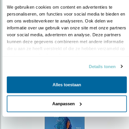
We gebruiken cookies om content en advertenties te 
personaliseren, om functies voor social media te bieden en 
om ons websiteverkeer te analyseren. Ook delen we 
Op de hoogte blijven?
informatie over uw gebruik van onze site met onze partners 
voor social media, adverteren en analyse. Deze partners 
Meld je aan en ontvang nieuws, inspiratie, acties en tips
over vogels en activiteiten van Vogelbescherming.
kunnen deze gegevens combineren met andere informatie 
die u aan ze heeft verstrekt of die ze hebben verzameld op 
AANMELDEN VOGELNIEUWS
basis van uw gebruik van hun services.
Details tonen
Volg ons via social media
Alles toestaan
Aanpassen