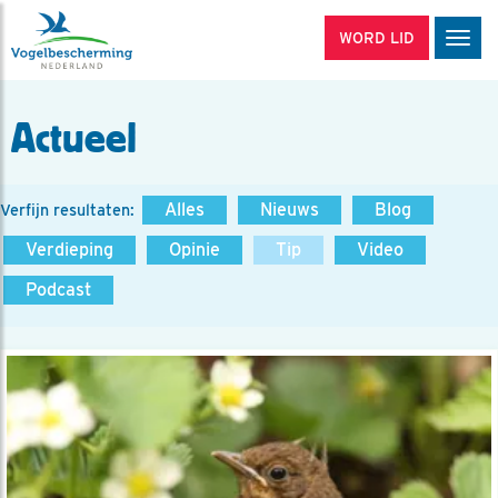
WORD LID
Men
Actueel
Alles
Nieuws
Blog
Verfijn resultaten:
Verdieping
Opinie
Tip
Video
Podcast