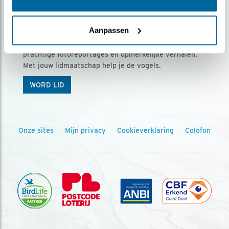
Ontvang 5 x Vogels voor € 36,00 per jaar
Aanpassen
Vogels is het tijdschrift voor onze leden, met
prachtige fotoreportages en opmerkelijke verhalen.
Met jouw lidmaatschap help je de vogels.
WORD LID
Onze sites
Mijn privacy
Cookieverklaring
Colofon