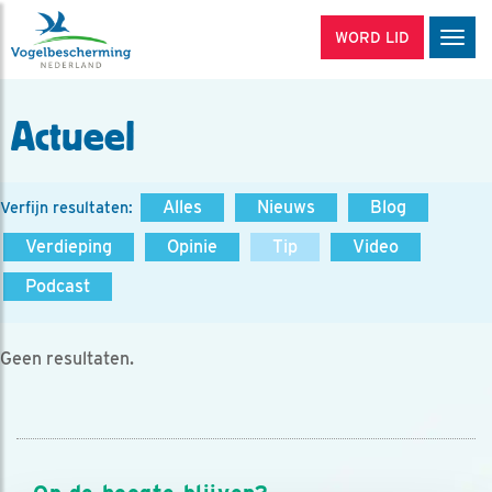
WORD LID
Men
Actueel
Alles
Nieuws
Blog
Verfijn resultaten:
Verdieping
Opinie
Tip
Video
Podcast
Geen resultaten.