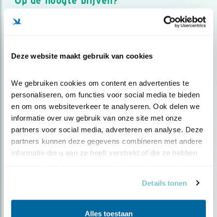
Op de hoogte blijven?
Meld je aan en ontvang nieuws, inspiratie, acties en tips
over vogels en activiteiten van Vogelbescherming.
AANMELDEN VOGELNIEUWS
Deze website maakt gebruik van cookies
Volg ons via social media
We gebruiken cookies om content en advertenties te 
personaliseren, om functies voor social media te bieden 
en om ons websiteverkeer te analyseren. Ook delen we 
informatie over uw gebruik van onze site met onze 
partners voor social media, adverteren en analyse. Deze 
partners kunnen deze gegevens combineren met andere 
informatie die u aan ze heeft verstrekt of die ze hebben 
verzameld op basis van uw gebruik van hun services.
Details tonen
Alles toestaan