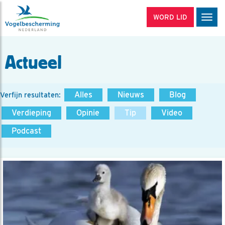
WORD LID
Men
Actueel
Alles
Nieuws
Blog
Verfijn resultaten:
Verdieping
Opinie
Tip
Video
Podcast