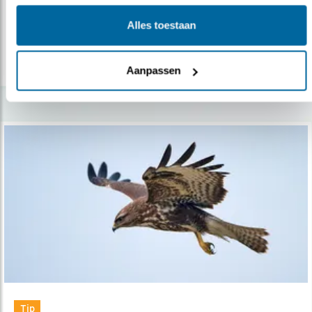
noord in natuurgebied De Maashors..
Alles toestaan
lees meer
Aanpassen
Tip