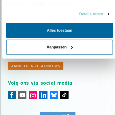
basis van uw gebruik van hun services.
Details tonen
Alles toestaan
Op de hoogte blijven?
Aanpassen
Meld je aan en ontvang nieuws, inspiratie, acties en tips
over vogels en activiteiten van Vogelbescherming.
AANMELDEN VOGELNIEUWS
Volg ons via social media