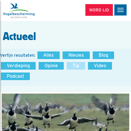
WORD LID
Men
Actueel
Alles
Nieuws
Blog
Verfijn resultaten:
Verdieping
Opinie
Tip
Video
Podcast