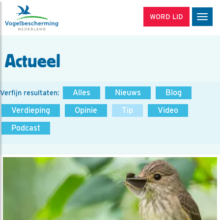
WORD LID
Men
Actueel
Alles
Nieuws
Blog
Verfijn resultaten:
Verdieping
Opinie
Tip
Video
Podcast