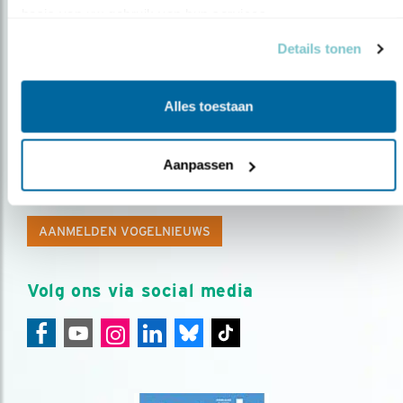
basis van uw gebruik van hun services.
Details tonen
Alles toestaan
Op de hoogte blijven?
Aanpassen
Meld je aan en ontvang nieuws, inspiratie, acties en tips
over vogels en activiteiten van Vogelbescherming.
AANMELDEN VOGELNIEUWS
Volg ons via social media