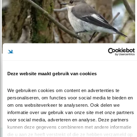
Tip
Deze website maakt gebruik van cookies
Nu te zien: de bonte vliegenvanger
15.08.24
De najaarstrek is voor de bonte
We gebruiken cookies om content en advertenties te 
vliegenvanger in volle gang.
personaliseren, om functies voor social media te bieden en 
om ons websiteverkeer te analyseren. Ook delen we 
informatie over uw gebruik van onze site met onze partners 
lees meer
voor social media, adverteren en analyse. Deze partners 
kunnen deze gegevens combineren met andere informatie 
die u aan ze heeft verstrekt of die ze hebben verzameld op 