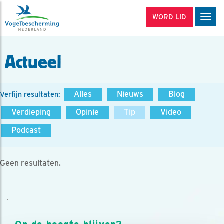
WORD LID
Men
Actueel
Alles
Nieuws
Blog
Verfijn resultaten:
Verdieping
Opinie
Tip
Video
Podcast
Geen resultaten.