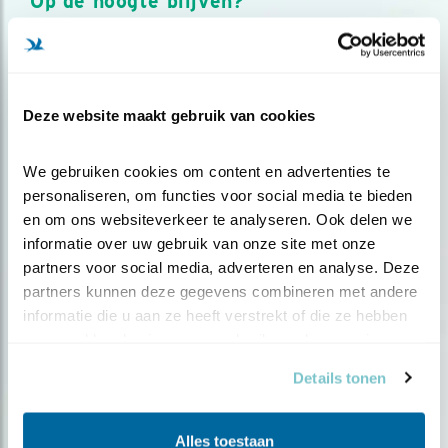
Op de hoogte blijven?
Meld je aan en ontvang nieuws, inspiratie, acties en tips
over vogels en activiteiten van Vogelbescherming.
AANMELDEN VOGELNIEUWS
Deze website maakt gebruik van cookies
Volg ons via social media
We gebruiken cookies om content en advertenties te 
personaliseren, om functies voor social media te bieden 
en om ons websiteverkeer te analyseren. Ook delen we 
informatie over uw gebruik van onze site met onze 
partners voor social media, adverteren en analyse. Deze 
partners kunnen deze gegevens combineren met andere 
informatie die u aan ze heeft verstrekt of die ze hebben 
verzameld op basis van uw gebruik van hun services.
Details tonen
Alles toestaan