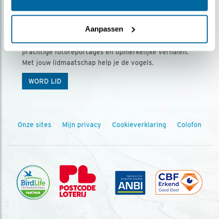
Ontvang 5 x Vogels voor € 36,00 per jaar
Aanpassen
Vogels is het tijdschrift voor onze leden, met
prachtige fotoreportages en opmerkelijke verhalen.
Met jouw lidmaatschap help je de vogels.
WORD LID
Onze sites
Mijn privacy
Cookieverklaring
Colofon