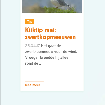
Tip
Kijktip mei:
zwartkopmeeuwen
25.04.17
Het gaat de
zwartkopmeeuw voor de wind.
Vroeger broedde hij alleen
rond de ..
lees meer