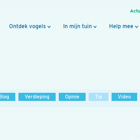
Actu
Ontdek vogels
In mijn tuin
Help mee
Blog
Verdieping
Opinie
Tip
Video