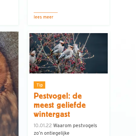
lees meer
Tip
Pestvogel: de
meest geliefde
wintergast
10.01.22
Waarom pestvogels
zo’n ontiegelijke