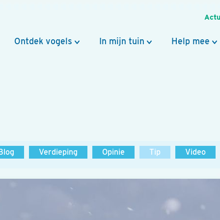
Actu
Ontdek vogels
In mijn tuin
Help mee
Blog
Verdieping
Opinie
Tip
Video