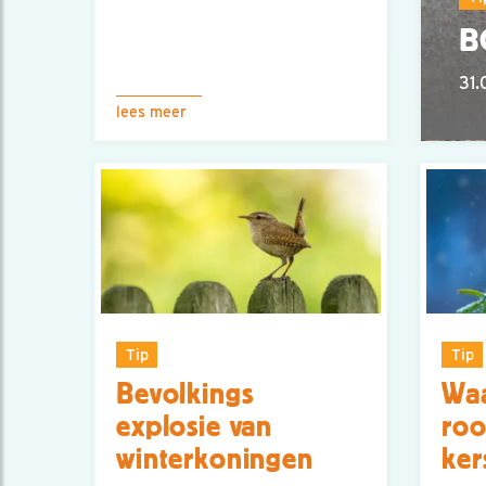
B
31.
lees meer
Tip
Tip
Bevolkings
Wa
explosie van
roo
winterkoningen
ker