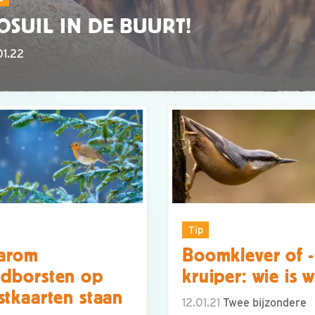
OSUIL IN DE BUURT!
01.22
Tip
arom
Boomklever of -
dborsten op
kruiper: wie is w
stkaarten staan
12.01.21
Twee bijzondere