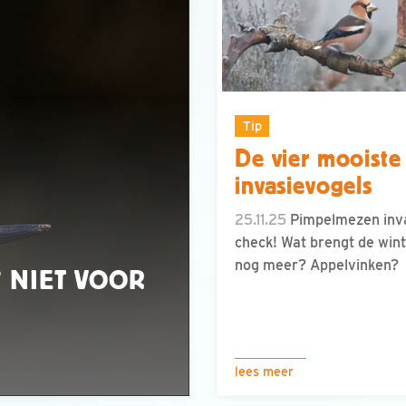
Tip
De vier mooiste
invasievogels
25.11.25
Pimpelmezen inv
check! Wat brengt de win
nog meer? Appelvinken?
 NIET VOOR
lees meer