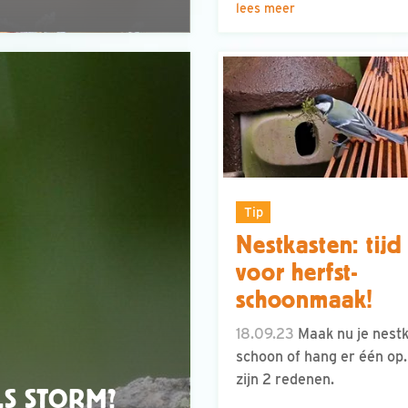
lees meer
Tip
Nestkasten: tijd
voor herfst-
schoonmaak!
18.09.23
Maak nu je nest
schoon of hang er één op.
zijn 2 redenen.
S STORM?