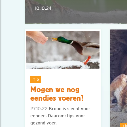
10.10.24
Tip
Mogen we nog
eendjes voeren?
27.10.22
Brood is slecht voor
eenden. Daarom: tips voor
gezond voer.
Ti