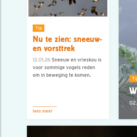
Tip
Nu te zien: sneeuw-
en vorsttrek
12.01.26
Sneeuw en vrieskou is
voor sommige vogels reden
om in beweging te komen.
Ti
W
02.
lees meer