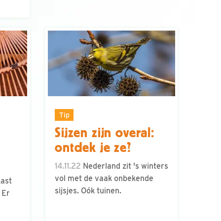
Tip
Sijzen zijn overal:
ontdek je ze?
14.11.22
Nederland zit 's winters
vol met de vaak onbekende
kast
sijsjes. Oók tuinen.
 Er