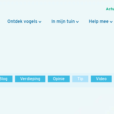
Actu
Ontdek vogels
In mijn tuin
Help mee
Blog
Verdieping
Opinie
Tip
Video