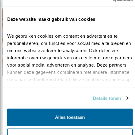
Deze website maakt gebruik van cookies
We gebruiken cookies om content en advertenties te 
personaliseren, om functies voor social media te bieden en 
om ons websiteverkeer te analyseren. Ook delen we 
informatie over uw gebruik van onze site met onze partners 
voor social media, adverteren en analyse. Deze partners 
kunnen deze gegevens combineren met andere informatie 
die u aan ze heeft verstrekt of die ze hebben verzameld op 
basis van uw gebruik van hun services.
Tip
Goudplevieren en veel meer moois
Details tonen
01.09.20
Topvogelkijkplek: Workumerwaard
Alles toestaan
lees meer