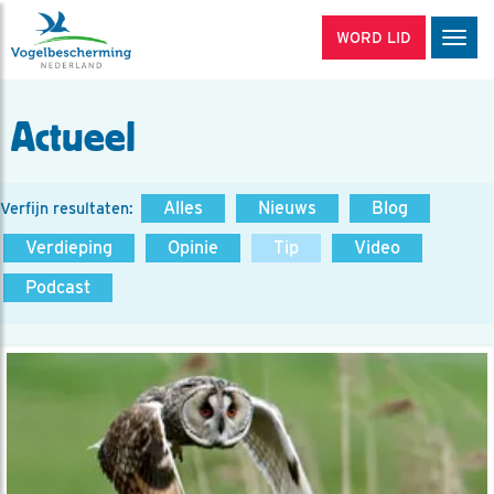
WORD LID
Men
Actueel
Alles
Nieuws
Blog
Verfijn resultaten:
Verdieping
Opinie
Tip
Video
Podcast