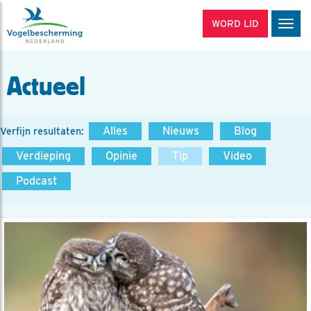
WORD LID
Men
Actueel
Alles
Nieuws
Blog
Verfijn resultaten:
Verdieping
Opinie
Tip
Video
Podcast