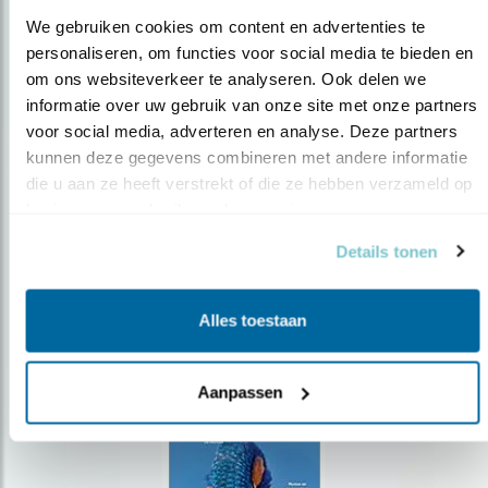
We gebruiken cookies om content en advertenties te 
personaliseren, om functies voor social media te bieden en 
om ons websiteverkeer te analyseren. Ook delen we 
Op de hoogte blijven?
informatie over uw gebruik van onze site met onze partners 
voor social media, adverteren en analyse. Deze partners 
Meld je aan en ontvang nieuws, inspiratie, acties en tips
over vogels en activiteiten van Vogelbescherming.
kunnen deze gegevens combineren met andere informatie 
die u aan ze heeft verstrekt of die ze hebben verzameld op 
AANMELDEN VOGELNIEUWS
basis van uw gebruik van hun services.
Details tonen
Volg ons via social media
Alles toestaan
Aanpassen