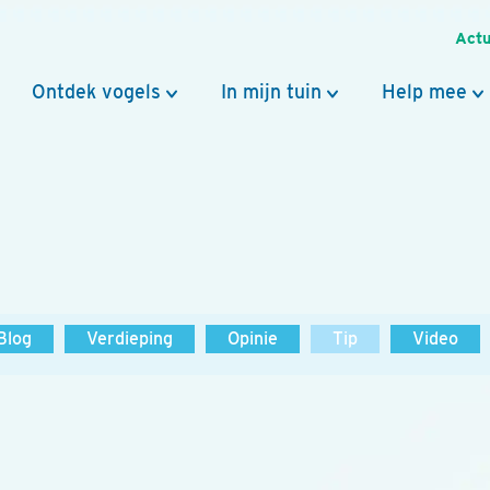
Actu
Ontdek vogels
In mijn tuin
Help mee
Blog
Verdieping
Opinie
Tip
Video