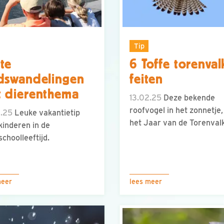
Tip
te
6 Toffe torenval
dswandelingen
feiten
 dierenthema
13.02.25
Deze bekende
roofvogel in het zonnetje,
4.25
Leuke vakantietip
het Jaar van de Torenval
kinderen in de
schoolleeftijd.
meer
lees meer