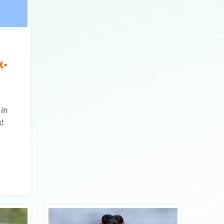
k-
 in
k!