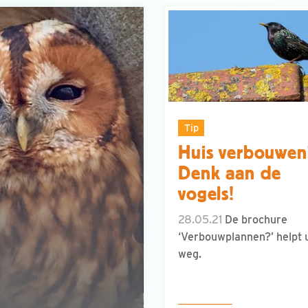
Tip
Huis verbouwen
Denk aan de
vogels!
28.05.21
De brochure
‘Verbouwplannen?’ helpt 
weg.