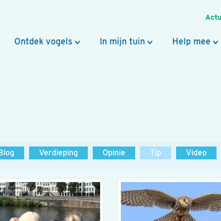
Actu
Ontdek vogels
In mijn tuin
Help mee
Blog
Verdieping
Opinie
Tip
Video