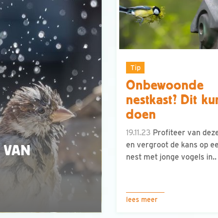
Tip
Onbewoonde
nestkast? Dit ku
doen
19.11.23
Profiteer van deze
en vergroot de kans op e
 VAN
nest met jonge vogels in..
lees meer