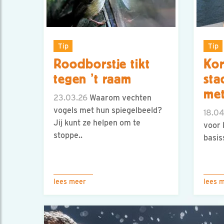
Tip
Tip
Roodborstje tikt
Kor
tegen ’t raam
sta
met
23.03.26
Waarom vechten
vogels met hun spiegelbeeld?
18.0
Jij kunt ze helpen om te
voor 
stoppe..
basis
lees meer
lees 