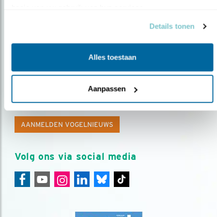
basis van uw gebruik van hun services.
Details tonen
Alles toestaan
Op de hoogte blijven?
Aanpassen
Meld je aan en ontvang nieuws, inspiratie, acties en tips
over vogels en activiteiten van Vogelbescherming.
AANMELDEN VOGELNIEUWS
Volg ons via social media