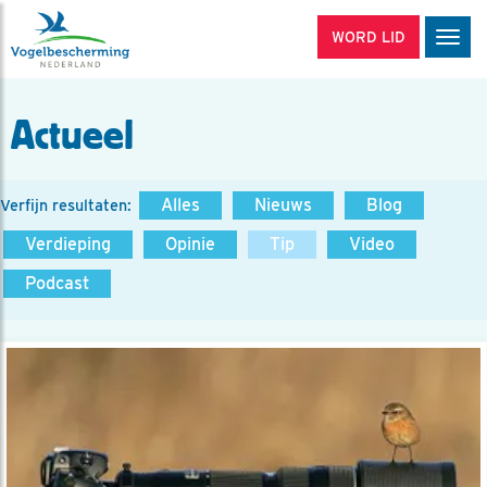
WORD LID
Men
Actueel
Alles
Nieuws
Blog
Verfijn resultaten:
Verdieping
Opinie
Tip
Video
Podcast