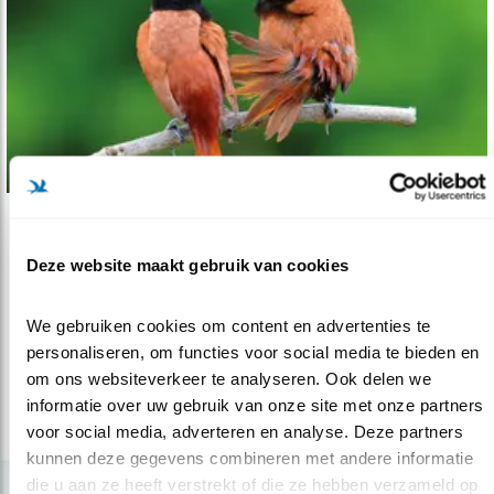
Tip
Deze website maakt gebruik van cookies
De bizarre snaveltjes van de prachtvinke..
12.05.21
Een standaardwerk over alle prachtvinken in
We gebruiken cookies om content en advertenties te 
het wild met vele honderden fot..
personaliseren, om functies voor social media te bieden en 
om ons websiteverkeer te analyseren. Ook delen we 
informatie over uw gebruik van onze site met onze partners 
lees meer
voor social media, adverteren en analyse. Deze partners 
kunnen deze gegevens combineren met andere informatie 
die u aan ze heeft verstrekt of die ze hebben verzameld op 