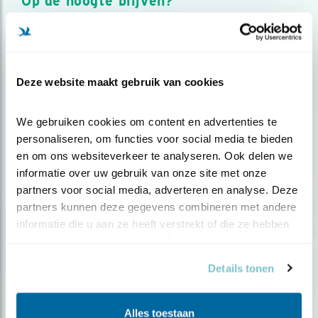
Op de hoogte blijven?
Meld je aan en ontvang nieuws, inspiratie, acties en tips
over vogels en activiteiten van Vogelbescherming.
AANMELDEN VOGELNIEUWS
Deze website maakt gebruik van cookies
Volg ons via social media
We gebruiken cookies om content en advertenties te 
personaliseren, om functies voor social media te bieden 
en om ons websiteverkeer te analyseren. Ook delen we 
informatie over uw gebruik van onze site met onze 
partners voor social media, adverteren en analyse. Deze 
partners kunnen deze gegevens combineren met andere 
informatie die u aan ze heeft verstrekt of die ze hebben 
verzameld op basis van uw gebruik van hun services.
Details tonen
Alles toestaan