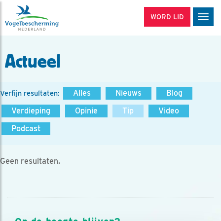
WORD LID
Men
Actueel
Alles
Nieuws
Blog
Verfijn resultaten:
Verdieping
Opinie
Tip
Video
Podcast
Geen resultaten.