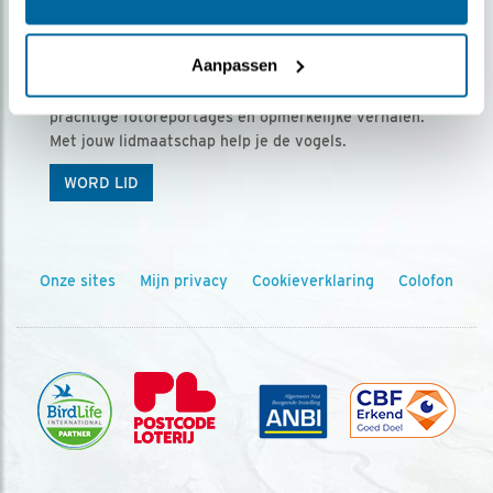
Ontvang 5 x Vogels voor € 36,00 per jaar
Aanpassen
Vogels is het tijdschrift voor onze leden, met
prachtige fotoreportages en opmerkelijke verhalen.
Met jouw lidmaatschap help je de vogels.
WORD LID
Onze sites
Mijn privacy
Cookieverklaring
Colofon