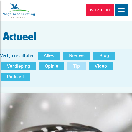
WORD LID
Men
Actueel
Alles
Nieuws
Blog
Verfijn resultaten:
Verdieping
Opinie
Tip
Video
Podcast