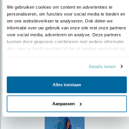
We gebruiken cookies om content en advertenties te 
personaliseren, om functies voor social media te bieden en 
om ons websiteverkeer te analyseren. Ook delen we 
Op de hoogte blijven?
informatie over uw gebruik van onze site met onze partners 
voor social media, adverteren en analyse. Deze partners 
Meld je aan en ontvang nieuws, inspiratie, acties en tips
over vogels en activiteiten van Vogelbescherming.
kunnen deze gegevens combineren met andere informatie 
die u aan ze heeft verstrekt of die ze hebben verzameld op 
AANMELDEN VOGELNIEUWS
basis van uw gebruik van hun services.
Details tonen
Volg ons via social media
Alles toestaan
Aanpassen