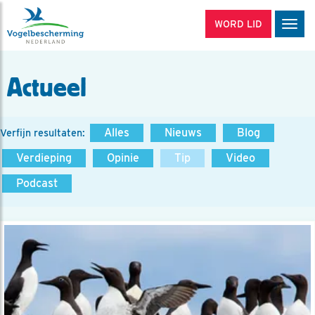
WORD LID
Men
Actueel
Alles
Nieuws
Blog
Verfijn resultaten:
Verdieping
Opinie
Tip
Video
Podcast