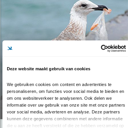
Deze website maakt gebruik van cookies
Tip
We gebruiken cookies om content en advertenties te 
personaliseren, om functies voor social media te bieden en 
PLASTIC-NOT-SO-FANTASTIC
om ons websiteverkeer te analyseren. Ook delen we 
informatie over uw gebruik van onze site met onze partners 
26.07.18
voor social media, adverteren en analyse. Deze partners 
kunnen deze gegevens combineren met andere informatie 
die u aan ze heeft verstrekt of die ze hebben verzameld op 