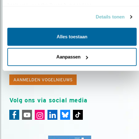
basis van uw gebruik van hun services.
Details tonen
Alles toestaan
Op de hoogte blijven?
Aanpassen
Meld je aan en ontvang nieuws, inspiratie, acties en tips
over vogels en activiteiten van Vogelbescherming.
AANMELDEN VOGELNIEUWS
Volg ons via social media