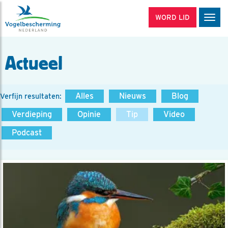
WORD LID
Men
Actueel
Alles
Nieuws
Blog
Verfijn resultaten:
Verdieping
Opinie
Tip
Video
Podcast