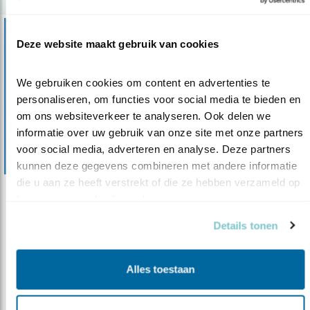
Deze website maakt gebruik van cookies
We gebruiken cookies om content en advertenties te 
personaliseren, om functies voor social media te bieden en 
om ons websiteverkeer te analyseren. Ook delen we 
informatie over uw gebruik van onze site met onze partners 
voor social media, adverteren en analyse. Deze partners 
kunnen deze gegevens combineren met andere informatie 
die u aan ze heeft verstrekt of die ze hebben verzameld op 
basis van uw gebruik van hun services.
Tip
Webinars van Studio Meer IJsselmeer
Details tonen
27.01.21
Doe mee met de drie online bijeenkomsten in
februari en maart.
Alles toestaan