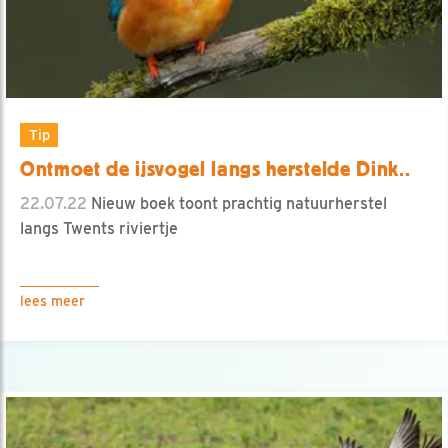
Tip
Ontmoet de ijsvogel langs herstelde Dink..
22.07.22
Nieuw boek toont prachtig natuurherstel
langs Twents riviertje
lees meer