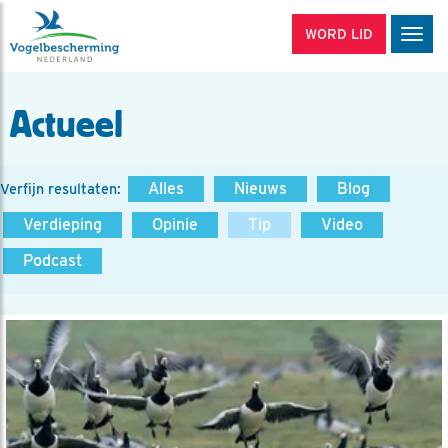
WORD LID
Men
Actueel
Alles
Nieuws
Blog
Verfijn resultaten:
Verdieping
Opinie
Tip
Video
Podcast