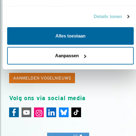
basis van uw gebruik van hun services.
Details tonen
Alles toestaan
Op de hoogte blijven?
Aanpassen
Meld je aan en ontvang nieuws, inspiratie, acties en tips
over vogels en activiteiten van Vogelbescherming.
AANMELDEN VOGELNIEUWS
Volg ons via social media