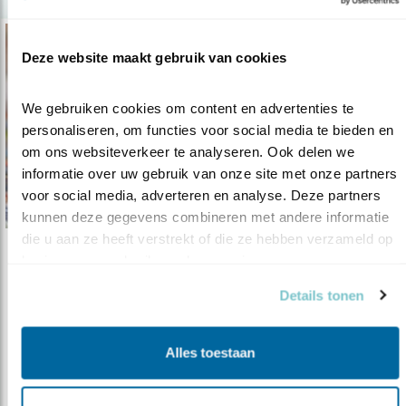
Deze website maakt gebruik van cookies
We gebruiken cookies om content en advertenties te 
personaliseren, om functies voor social media te bieden en 
om ons websiteverkeer te analyseren. Ook delen we 
informatie over uw gebruik van onze site met onze partners 
voor social media, adverteren en analyse. Deze partners 
kunnen deze gegevens combineren met andere informatie 
die u aan ze heeft verstrekt of die ze hebben verzameld op 
basis van uw gebruik van hun services.
Tip
De keep: alter ego van onze vink
Details tonen
03.06.16
Een keep in je tuin, dat is altijd boffen.
Kenmerkend is de bleekoranje bor..
Alles toestaan