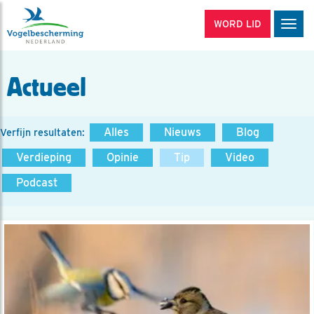
WORD LID
Men
Actueel
Alles
Nieuws
Blog
Verfijn resultaten:
Verdieping
Opinie
Tip
Video
Podcast