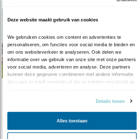
Deze website maakt gebruik van cookies
We gebruiken cookies om content en advertenties te 
personaliseren, om functies voor social media te bieden en 
om ons websiteverkeer te analyseren. Ook delen we 
informatie over uw gebruik van onze site met onze partners 
voor social media, adverteren en analyse. Deze partners 
kunnen deze gegevens combineren met andere informatie 
die u aan ze heeft verstrekt of die ze hebben verzameld op 
basis van uw gebruik van hun services.
Tip
Fiets de vogels achterna
Details tonen
16.07.20
Vogels kijken tijdens mooie fietstochten:
dubbel genieten.
Alles toestaan