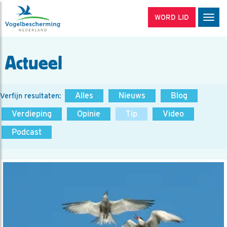
WORD LID
Men
Actueel
Alles
Nieuws
Blog
Verfijn resultaten:
Verdieping
Opinie
Tip
Video
Podcast