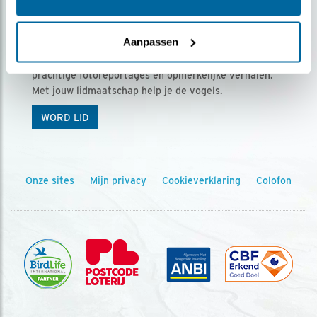
Ontvang 5 x Vogels voor € 36,00 per jaar
Aanpassen
Vogels is het tijdschrift voor onze leden, met
prachtige fotoreportages en opmerkelijke verhalen.
Met jouw lidmaatschap help je de vogels.
WORD LID
Onze sites
Mijn privacy
Cookieverklaring
Colofon