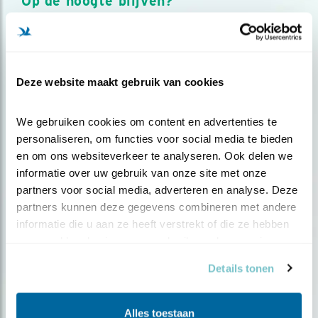
Op de hoogte blijven?
Meld je aan en ontvang nieuws, inspiratie, acties en tips
over vogels en activiteiten van Vogelbescherming.
AANMELDEN VOGELNIEUWS
Deze website maakt gebruik van cookies
Volg ons via social media
We gebruiken cookies om content en advertenties te 
personaliseren, om functies voor social media te bieden 
en om ons websiteverkeer te analyseren. Ook delen we 
informatie over uw gebruik van onze site met onze 
partners voor social media, adverteren en analyse. Deze 
partners kunnen deze gegevens combineren met andere 
informatie die u aan ze heeft verstrekt of die ze hebben 
verzameld op basis van uw gebruik van hun services.
Details tonen
Alles toestaan