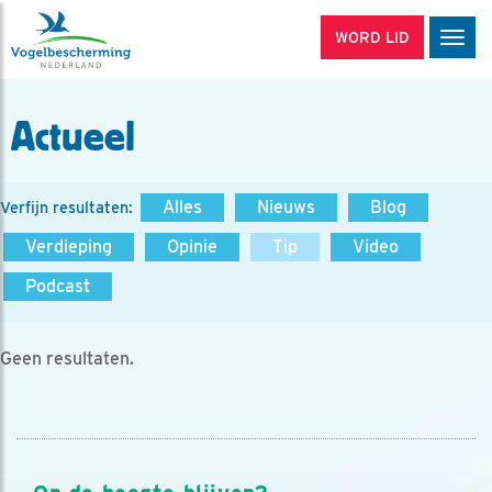
WORD LID
Men
Actueel
Alles
Nieuws
Blog
Verfijn resultaten:
Verdieping
Opinie
Tip
Video
Podcast
Geen resultaten.