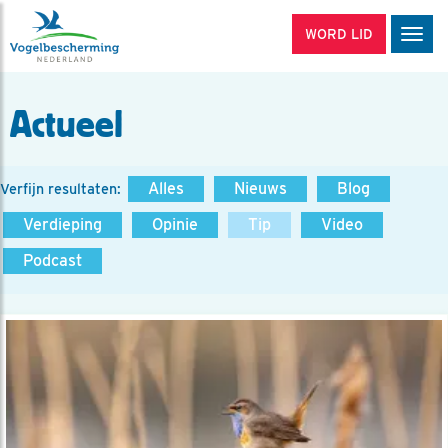
WORD LID
Men
Actueel
Alles
Nieuws
Blog
Verfijn resultaten:
Verdieping
Opinie
Tip
Video
Podcast