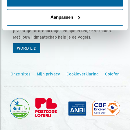
Ontvang 5 x Vogels voor € 36,00 per jaar
Aanpassen
Vogels is het tijdschrift voor onze leden, met
prachtige fotoreportages en opmerkelijke verhalen.
Met jouw lidmaatschap help je de vogels.
WORD LID
Onze sites
Mijn privacy
Cookieverklaring
Colofon