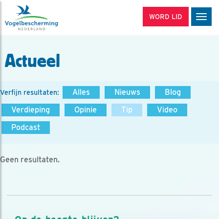
WORD LID
Men
Actueel
Alles
Nieuws
Blog
Verfijn resultaten:
Verdieping
Opinie
Tip
Video
Podcast
Geen resultaten.