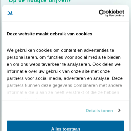
Op de hoogte blijven?
Meld je aan en ontvang nieuws, inspiratie, acties en tips
over vogels en activiteiten van Vogelbescherming.
AANMELDEN VOGELNIEUWS
Deze website maakt gebruik van cookies
Volg ons via social media
We gebruiken cookies om content en advertenties te 
personaliseren, om functies voor social media te bieden 
en om ons websiteverkeer te analyseren. Ook delen we 
informatie over uw gebruik van onze site met onze 
partners voor social media, adverteren en analyse. Deze 
partners kunnen deze gegevens combineren met andere 
informatie die u aan ze heeft verstrekt of die ze hebben 
verzameld op basis van uw gebruik van hun services.
Details tonen
Alles toestaan