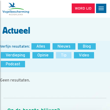
WORD LID
Men
Actueel
Alles
Nieuws
Blog
Verfijn resultaten:
Verdieping
Opinie
Tip
Video
Podcast
Geen resultaten.