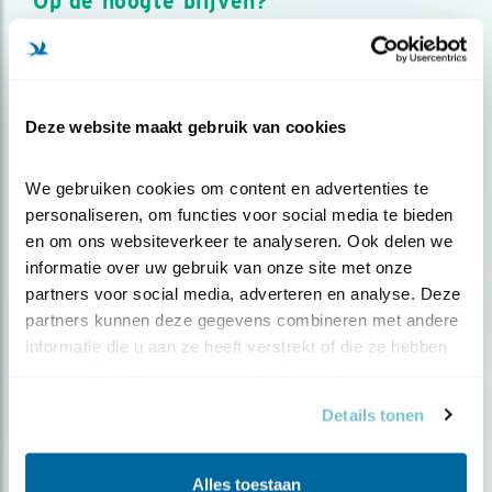
Op de hoogte blijven?
Meld je aan en ontvang nieuws, inspiratie, acties en tips
over vogels en activiteiten van Vogelbescherming.
AANMELDEN VOGELNIEUWS
Deze website maakt gebruik van cookies
Volg ons via social media
We gebruiken cookies om content en advertenties te 
personaliseren, om functies voor social media te bieden 
en om ons websiteverkeer te analyseren. Ook delen we 
informatie over uw gebruik van onze site met onze 
partners voor social media, adverteren en analyse. Deze 
partners kunnen deze gegevens combineren met andere 
informatie die u aan ze heeft verstrekt of die ze hebben 
verzameld op basis van uw gebruik van hun services.
Details tonen
Alles toestaan