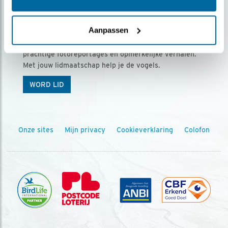
Ontvang 5 x Vogels voor € 36,00 per jaar
Aanpassen
Vogels is het tijdschrift voor onze leden, met
prachtige fotoreportages en opmerkelijke verhalen.
Met jouw lidmaatschap help je de vogels.
WORD LID
Onze sites
Mijn privacy
Cookieverklaring
Colofon