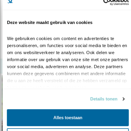
Genieten van vogels (en ervoor zorgen)
06.07.20
Nieuw boek met kijktips voor beginnende
Deze website maakt gebruik van cookies
vogelaars.
We gebruiken cookies om content en advertenties te 
personaliseren, om functies voor social media te bieden en 
lees meer
om ons websiteverkeer te analyseren. Ook delen we 
informatie over uw gebruik van onze site met onze partners 
voor social media, adverteren en analyse. Deze partners 
kunnen deze gegevens combineren met andere informatie 
die u aan ze heeft verstrekt of die ze hebben verzameld op 
basis van uw gebruik van hun services.
Details tonen
Alles toestaan