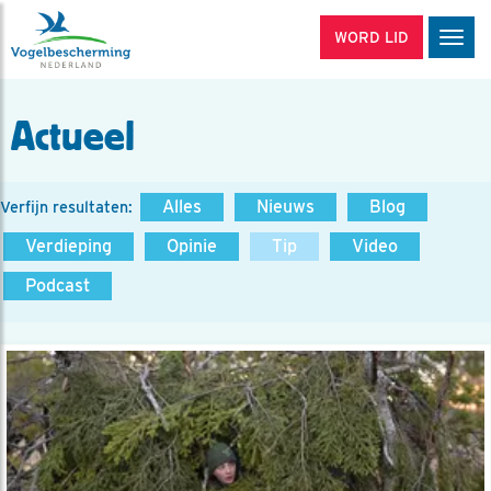
WORD LID
Men
Actueel
Alles
Nieuws
Blog
Verfijn resultaten:
Verdieping
Opinie
Tip
Video
Podcast