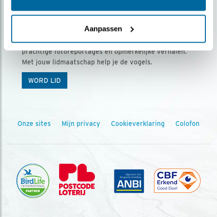
Ontvang 5 x Vogels voor € 36,00 per jaar
Aanpassen
Vogels is het tijdschrift voor onze leden, met
prachtige fotoreportages en opmerkelijke verhalen.
Met jouw lidmaatschap help je de vogels.
WORD LID
Onze sites
Mijn privacy
Cookieverklaring
Colofon