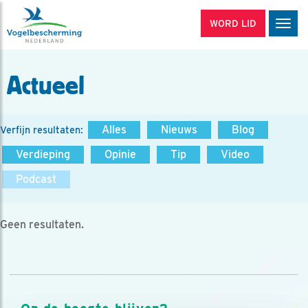
WORD LID
Men
Actueel
Alles
Nieuws
Blog
Verfijn resultaten:
Verdieping
Opinie
Tip
Video
Podcast
Geen resultaten.