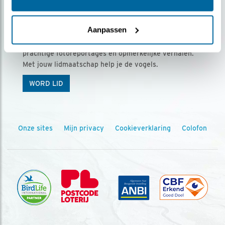
Ontvang 5 x Vogels voor € 36,00 per jaar
Aanpassen
Vogels is het tijdschrift voor onze leden, met
prachtige fotoreportages en opmerkelijke verhalen.
Met jouw lidmaatschap help je de vogels.
WORD LID
Onze sites
Mijn privacy
Cookieverklaring
Colofon