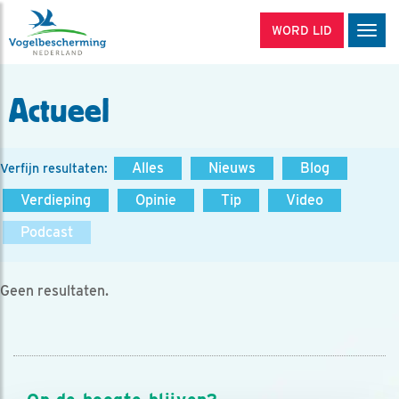
WORD LID
Men
Actueel
Alles
Nieuws
Blog
Verfijn resultaten:
Verdieping
Opinie
Tip
Video
Podcast
Geen resultaten.