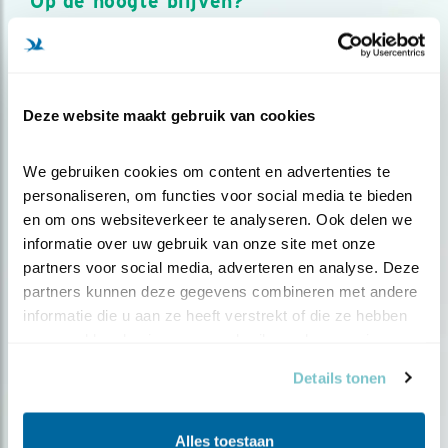
Op de hoogte blijven?
Meld je aan en ontvang nieuws, inspiratie, acties en tips
over vogels en activiteiten van Vogelbescherming.
AANMELDEN VOGELNIEUWS
Deze website maakt gebruik van cookies
Volg ons via social media
We gebruiken cookies om content en advertenties te 
personaliseren, om functies voor social media te bieden 
en om ons websiteverkeer te analyseren. Ook delen we 
informatie over uw gebruik van onze site met onze 
partners voor social media, adverteren en analyse. Deze 
partners kunnen deze gegevens combineren met andere 
informatie die u aan ze heeft verstrekt of die ze hebben 
verzameld op basis van uw gebruik van hun services.
Details tonen
Alles toestaan