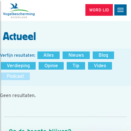
WORD LID
Men
Actueel
Alles
Nieuws
Blog
Verfijn resultaten:
Verdieping
Opinie
Tip
Video
Podcast
Geen resultaten.