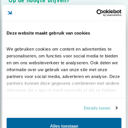
Op de hoogte blijven?
Meld je aan en ontvang nieuws, inspiratie, acties en tips
over vogels en activiteiten van Vogelbescherming.
AANMELDEN VOGELNIEUWS
Deze website maakt gebruik van cookies
Volg ons via social media
We gebruiken cookies om content en advertenties te 
personaliseren, om functies voor social media te bieden 
en om ons websiteverkeer te analyseren. Ook delen we 
informatie over uw gebruik van onze site met onze 
partners voor social media, adverteren en analyse. Deze 
partners kunnen deze gegevens combineren met andere 
informatie die u aan ze heeft verstrekt of die ze hebben 
verzameld op basis van uw gebruik van hun services.
Details tonen
Alles toestaan