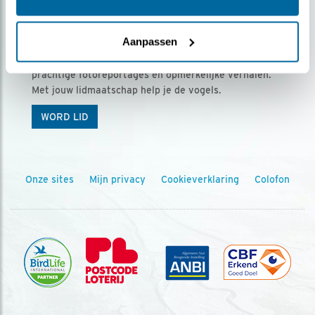
Ontvang 5 x Vogels voor € 36,00 per jaar
Aanpassen
Vogels is het tijdschrift voor onze leden, met
prachtige fotoreportages en opmerkelijke verhalen.
Met jouw lidmaatschap help je de vogels.
WORD LID
Onze sites
Mijn privacy
Cookieverklaring
Colofon