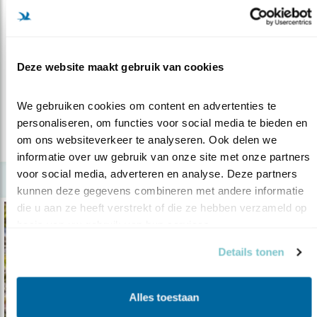
Podcast
Spitsbergen. Ontmoeting met de koning
19.07.23
Dag twee van de reis begint met een zodiac
Deze website maakt gebruik van cookies
tour.
We gebruiken cookies om content en advertenties te 
Arjan Dwarshuis
personaliseren, om functies voor social media te bieden en 
om ons websiteverkeer te analyseren. Ook delen we 
lees meer
informatie over uw gebruik van onze site met onze partners 
voor social media, adverteren en analyse. Deze partners 
kunnen deze gegevens combineren met andere informatie 
die u aan ze heeft verstrekt of die ze hebben verzameld op 
basis van uw gebruik van hun services.
Details tonen
Alles toestaan