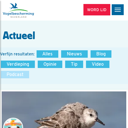
WORD LID
Men
Actueel
Alles
Nieuws
Blog
Verfijn resultaten:
Verdieping
Opinie
Tip
Video
Podcast