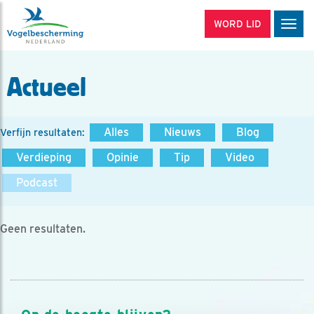
WORD LID
Men
Actueel
Alles
Nieuws
Blog
Verfijn resultaten:
Verdieping
Opinie
Tip
Video
Podcast
Geen resultaten.