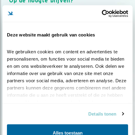
Op de hoogte blijven?
Meld je aan en ontvang nieuws, inspiratie, acties en tips
over vogels en activiteiten van Vogelbescherming.
AANMELDEN VOGELNIEUWS
Deze website maakt gebruik van cookies
Volg ons via social media
We gebruiken cookies om content en advertenties te 
personaliseren, om functies voor social media te bieden 
en om ons websiteverkeer te analyseren. Ook delen we 
informatie over uw gebruik van onze site met onze 
partners voor social media, adverteren en analyse. Deze 
partners kunnen deze gegevens combineren met andere 
informatie die u aan ze heeft verstrekt of die ze hebben 
verzameld op basis van uw gebruik van hun services.
Details tonen
Alles toestaan