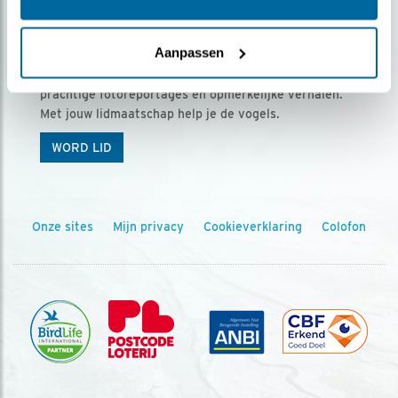
Ontvang 5 x Vogels voor € 36,00 per jaar
Aanpassen
Vogels is het tijdschrift voor onze leden, met
prachtige fotoreportages en opmerkelijke verhalen.
Met jouw lidmaatschap help je de vogels.
WORD LID
Onze sites
Mijn privacy
Cookieverklaring
Colofon